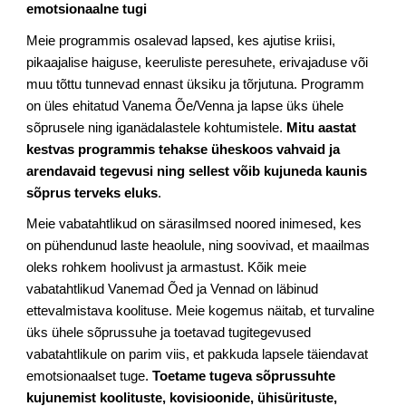
emotsionaalne tugi
Meie programmis osalevad lapsed, kes ajutise kriisi,
pikaajalise haiguse, keeruliste peresuhete, erivajaduse või
muu tõttu tunnevad ennast üksiku ja tõrjutuna. Programm
on üles ehitatud Vanema Õe/Venna ja lapse üks ühele
sõprusele ning iganädalastele kohtumistele.
Mitu aastat
kestvas programmis tehakse üheskoos vahvaid ja
arendavaid tegevusi ning sellest võib kujuneda kaunis
sõprus terveks eluks
.
Meie vabatahtlikud on särasilmsed noored inimesed, kes
on pühendunud laste heaolule, ning soovivad, et maailmas
oleks rohkem hoolivust ja armastust. Kõik meie
vabatahtlikud Vanemad Õed ja Vennad on läbinud
ettevalmistava koolituse. Meie kogemus näitab, et turvaline
üks ühele sõprussuhe ja toetavad tugitegevused
vabatahtlikule on parim viis, et pakkuda lapsele täiendavat
emotsionaalset tuge.
Toetame tugeva sõprussuhte
kujunemist koolituste, kovisioonide, ühisürituste,