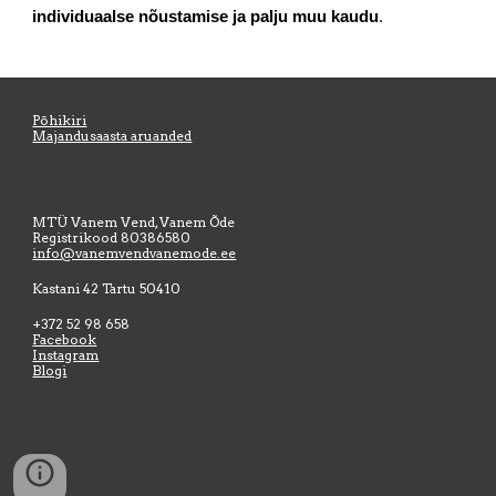
individuaalse nõustamise ja palju muu kaudu
.
Põhikiri
Majandusaasta aruanded
MTÜ Vanem Vend, Vanem Õde
Registrikood
80386580
info@vanemvendvanemode.ee
Kastani 42 Tartu 50410
+372 52 98 658
Facebook
Instagram
Blogi