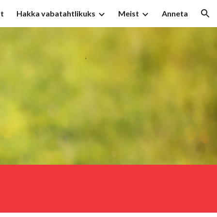
t
Hakka vabatahtlikuks
Meist
Anneta
ion