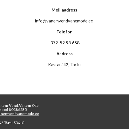
Meiliaadress
info@vanemvendvanemode.ee
Telefon
+372
52 98 658
Aadress
Kastani 42, Tartu
nem Vend, Vanem Õde
ikood
80386580
anemvendvanemode.ee
42 Tartu 50410