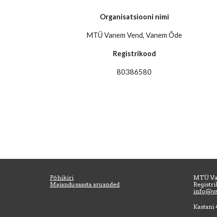
Organisatsiooni nimi
MTÜ Vanem Vend, Vanem Õde
Registrikood
80386580
Põhikiri
MTÜ Va
Majandusaasta aruanded
Registr
info@v
Kastani 