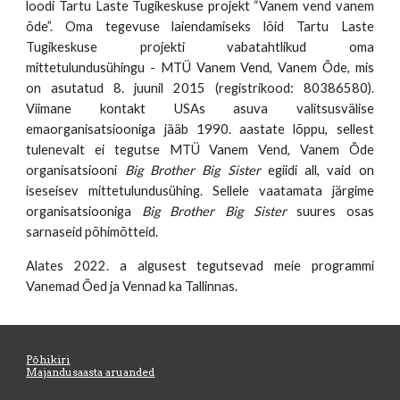
loodi Tartu Laste Tugikeskuse projekt “Vanem vend vanem
õde”. Oma tegevuse laiendamiseks lõid Tartu Laste
Tugikeskuse projekti vabatahtlikud oma
mittetulundusühingu - MTÜ Vanem Vend, Vanem Õde, mis
on asutatud 8. juunil 2015 (registrikood: 80386580).
Viimane kontakt USAs asuva valitsusvälise
emaorganisatsiooniga jääb 1990. aastate lõppu, sellest
tulenevalt ei tegutse MTÜ Vanem Vend, Vanem Õde
organisatsiooni
Big Brother Big Sister
egiidi all, vaid on
iseseisev mittetulundusühing. Sellele vaatamata järgime
organisatsiooniga
Big Brother Big Sister
suures osas
sarnaseid põhimõtteid.
Alates 2022. a algusest tegutsevad meie programmi
Vanemad Õed ja Vennad ka Tallinnas.
Põhikiri
Majandusaasta aruanded